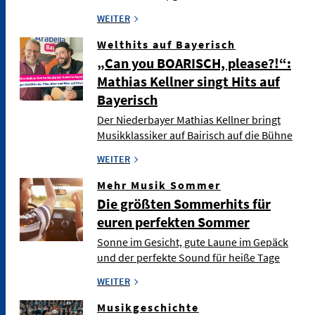
WEITER
Welthits auf Bayerisch
„Can you BOARISCH, please?!“:
Mathias Kellner singt Hits auf
Bayerisch
Der Niederbayer Mathias Kellner bringt
Musikklassiker auf Bairisch auf die Bühne
WEITER
Mehr Musik Sommer
Die größten Sommerhits für
euren perfekten Sommer
Sonne im Gesicht, gute Laune im Gepäck
und der perfekte Sound für heiße Tage
WEITER
Musikgeschichte