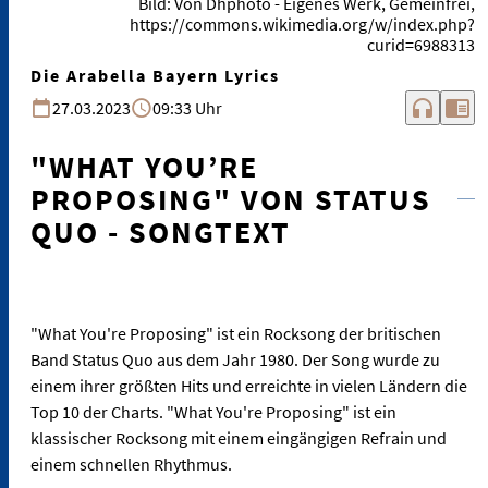
Bild: Von Dhphoto - Eigenes Werk, Gemeinfrei,
https://commons.wikimedia.org/w/index.php?
curid=6988313
Die Arabella Bayern Lyrics
headphones
chrome_reader_mode
27.03.2023
09:33 Uhr
"WHAT YOU’RE
PROPOSING" VON STATUS
QUO - SONGTEXT
"What You're Proposing" ist ein Rocksong der britischen
Band Status Quo aus dem Jahr 1980. Der Song wurde zu
einem ihrer größten Hits und erreichte in vielen Ländern die
Top 10 der Charts. "What You're Proposing" ist ein
klassischer Rocksong mit einem eingängigen Refrain und
einem schnellen Rhythmus.