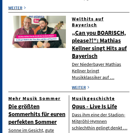
WEITER
Welthits auf
Bayerisch
„Can you BOARISCH,
please?!“: Mathias
Kellner singt Hits auf
Bayerisch
Der Niederbayer Mathias
Kellner bringt
Musikklassiker auf …
WEITER
Mehr Musik Sommer
Musikgeschichte
Die größten
Opus - Live Is Life
Sommerhits für euren
Dass ihm eine der Stadion-
perfekten Sommer
Mitgröhl-Hymnen
schlechthin gelingt denkt …
Sonne im Gesicht, gute