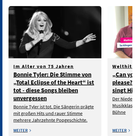
Im Alter von 75 Jahren
Welthits
Bonnie Tyler: Die Stimme von
„Can yo
„Total Eclipse of the Heart“ ist
please?!
tot - diese Songs bleiben
singt Hit
unvergessen
Der Niederb
Musikklassi
Bonnie Tyler ist tot. Die Sängerin prägte
Bühne
mit großen Hits und rauer Stimme
mehrere Jahrzehnte Popgeschichte.
WEITER
WEITER