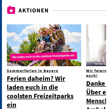
AKTIONEN
Sommerferien in Bayern
Wir feiern 
euch!
Ferien daheim? Wir
Danke f
laden euch in die
Über ei
coolsten Freizeitparks
Mensch
ein