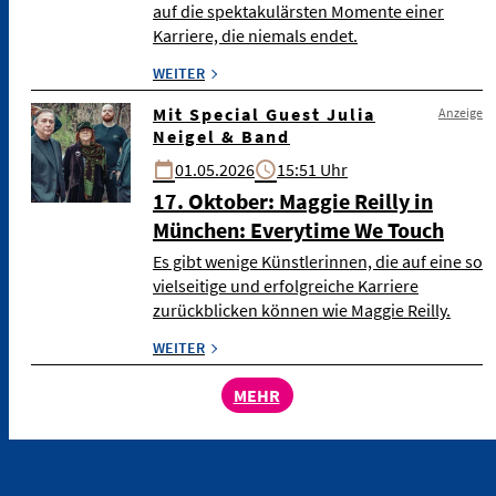
auf die spektakulärsten Momente einer
Karriere, die niemals endet.
WEITER
Mit Special Guest Julia
Anzeige
Neigel & Band
01.05.2026
15:51 Uhr
17. Oktober: Maggie Reilly in
München: Everytime We Touch
Es gibt wenige Künstlerinnen, die auf eine so
vielseitige und erfolgreiche Karriere
zurückblicken können wie Maggie Reilly.
WEITER
MEHR