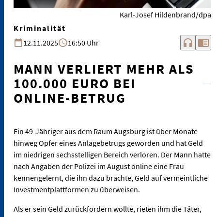
Karl-Josef Hildenbrand/dpa
Kriminalität
headphones
chrome_reader_mode
12.11.2025
16:50 Uhr
MANN VERLIERT MEHR ALS
100.000 EURO BEI
ONLINE-BETRUG
Ein 49-Jähriger aus dem Raum Augsburg ist über Monate
hinweg Opfer eines Anlagebetrugs geworden und hat Geld
im niedrigen sechsstelligen Bereich verloren. Der Mann hatte
nach Angaben der Polizei im August online eine Frau
kennengelernt, die ihn dazu brachte, Geld auf vermeintliche
Investmentplattformen zu überweisen.
Als er sein Geld zurückfordern wollte, rieten ihm die Täter,