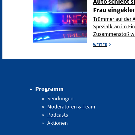
Auto schiebt s
Frau eingekl
Trümmer auf der 
Spezialkran im Ei
Zusammenstoß wir
WEITER
Programm
Sendungen
Moderatoren & Team
Podcasts
Aktionen