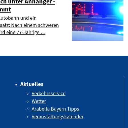
ich unter Anhänger -
emmt
Autobahn und ein
nsatz: Nach einem schweren
d eine 77-Jährige …
Aktuelles
Verkehrsservice
Wetter
Arabella Bayern Tipps
Veranstaltungskalender