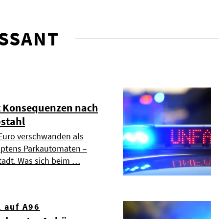
ESSANT
t Konsequenzen nach
bstahl
n Euro verschwanden als
mptens Parkautomaten –
 Stadt. Was sich beim …
l auf A96