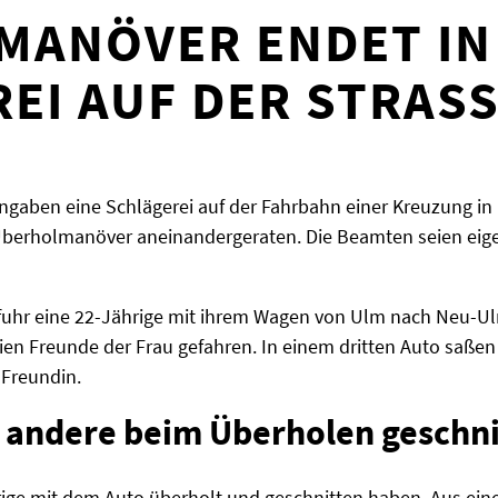
MANÖVER ENDET IN
EI AUF DER STRASS
Angaben eine Schlägerei auf der Fahrbahn einer Kreuzung i
erholmanöver aneinandergeraten. Die Beamten seien eige
 fuhr eine 22-Jährige mit ihrem Wagen von Ulm nach Neu-U
eien Freunde der Frau gefahren. In einem dritten Auto saßen l
 Freundin.
ie andere beim Überholen geschn
hrige mit dem Auto überholt und geschnitten haben. Aus ei