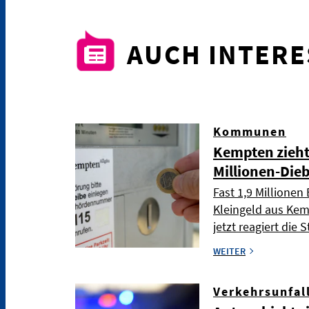
AUCH INTER
Kommunen
Kempten zieh
Millionen-Die
Fast 1,9 Millione
Kleingeld aus Ke
jetzt reagiert die
WEITER
Verkehrsunfal