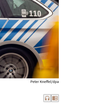
Peter Kneffel/dpa
headphones
chrome_reader_mode