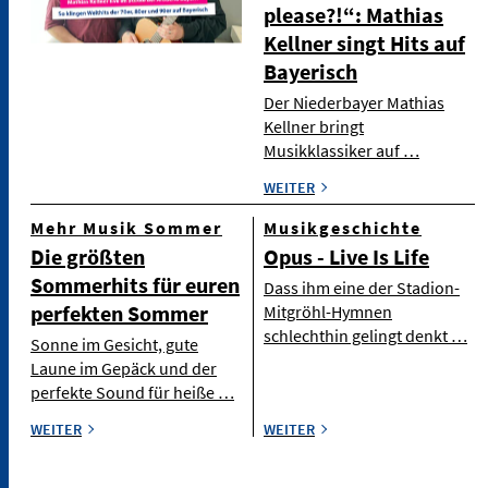
please?!“: Mathias
Kellner singt Hits auf
Bayerisch
Der Niederbayer Mathias
Kellner bringt
Musikklassiker auf …
WEITER
Mehr Musik Sommer
Musikgeschichte
Die größten
Opus - Live Is Life
Sommerhits für euren
Dass ihm eine der Stadion-
perfekten Sommer
Mitgröhl-Hymnen
schlechthin gelingt denkt …
Sonne im Gesicht, gute
Laune im Gepäck und der
perfekte Sound für heiße …
WEITER
WEITER