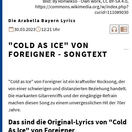
Bild: By Ronwikso - Own work, CC BY-SA 4.0,
https://commons.wikimedia.org/w/index.php?
curid=111089030
Die Arabella Bayern Lyrics
headphones
chrome_reader_mode
30.03.2023
12:21 Uhr
"COLD AS ICE" VON
FOREIGNER - SONGTEXT
"Cold as Ice" von Foreigner ist ein kraftvoller Rocksong, der
von einer schwierigen und distanzierten Beziehung handelt.
Die markanten Gitarrenriffs und der eingängige Refrain
machen diesen Song zu einem unvergesslichen Hit der 70er
Jahre.
Das sind die Original-Lyrics von "Cold
As Ice" von Foreigner