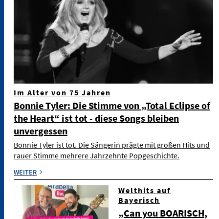
Im Alter von 75 Jahren
Bonnie Tyler: Die Stimme von „Total Eclipse of
the Heart“ ist tot - diese Songs bleiben
unvergessen
Bonnie Tyler ist tot. Die Sängerin prägte mit großen Hits und
rauer Stimme mehrere Jahrzehnte Popgeschichte.
WEITER
Welthits auf
Bayerisch
„Can you BOARISCH,