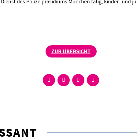
Dienst des Polizeipräsidiums München tätig, kinder- und j
ZUR ÜBERSICHT
ESSANT