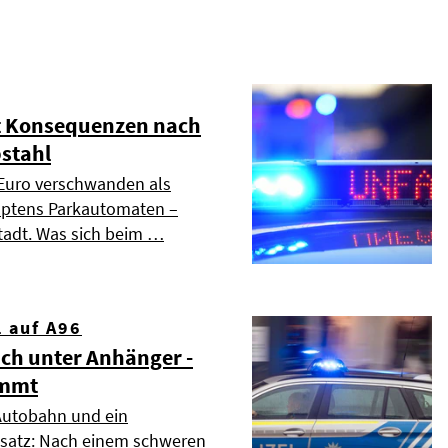
t Konsequenzen nach
bstahl
n Euro verschwanden als
mptens Parkautomaten –
 Stadt. Was sich beim …
l auf A96
ich unter Anhänger -
emmt
Autobahn und ein
nsatz: Nach einem schweren