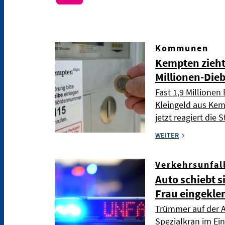
Kommunen
Kempten zieh
Millionen-Die
Fast 1,9 Millione
Kleingeld aus Ke
jetzt reagiert die
WEITER
Verkehrsunfal
Auto schiebt s
Frau eingekl
Trümmer auf der 
Spezialkran im Ei