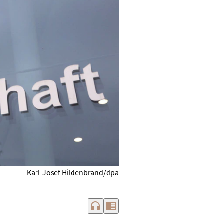
Karl-Josef Hildenbrand/dpa
headphones
chrome_reader_mode