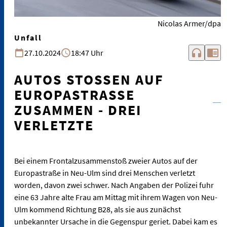
Nicolas Armer/dpa
Unfall
headphones
chrome_reader_mode
27.10.2024
18:47 Uhr
AUTOS STOSSEN AUF E
UROPASTRASSE ZU
SAMMEN - DREI VE
RLETZTE
Bei einem Frontalzusammenstoß zweier Autos auf der
Europastraße in Neu-Ulm sind drei Menschen verletzt
worden, davon zwei schwer. Nach Angaben der Polizei fuhr
eine 63 Jahre alte Frau am Mittag mit ihrem Wagen von Neu-
Ulm kommend Richtung B28, als sie aus zunächst
unbekannter Ursache in die Gegenspur geriet. Dabei kam es