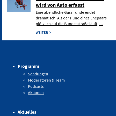
wird von Auto erfasst
Eine abendliche Gassirunde endet
dramatisch: Als der Hund eines Ehepaars
plötzlich auf die Bundesstraße läuft, …
WEITER
Programm
Sendungen
Moderatoren & Team
Podcasts
Aktionen
Aktuelles