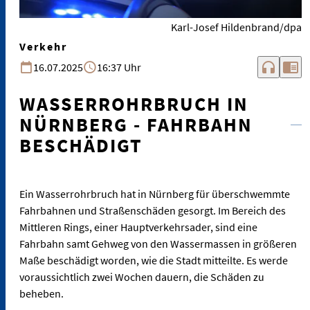
Karl-Josef Hildenbrand/dpa
Verkehr
headphones
chrome_reader_mode
16.07.2025
16:37 Uhr
WASSERROHRBRUCH IN
NÜRNBERG - FAHRBAHN
BESCHÄDIGT
Ein Wasserrohrbruch hat in Nürnberg für überschwemmte
Fahrbahnen und Straßenschäden gesorgt. Im Bereich des
Mittleren Rings, einer Hauptverkehrsader, sind eine
Fahrbahn samt Gehweg von den Wassermassen in größeren
Maße beschädigt worden, wie die Stadt mitteilte. Es werde
voraussichtlich zwei Wochen dauern, die Schäden zu
beheben.