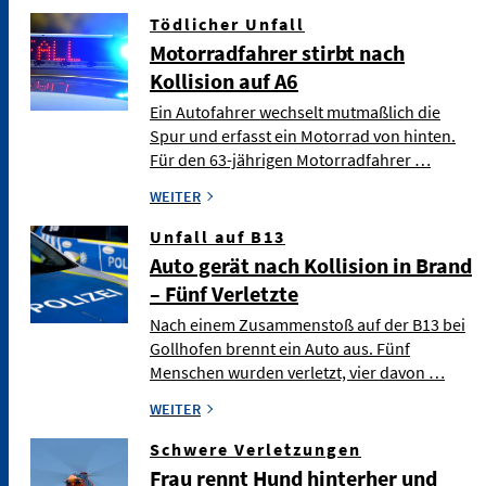
Tödlicher Unfall
Motorradfahrer stirbt nach
Kollision auf A6
Ein Autofahrer wechselt mutmaßlich die
Spur und erfasst ein Motorrad von hinten.
Für den 63-jährigen Motorradfahrer …
WEITER
Unfall auf B13
Auto gerät nach Kollision in Brand
– Fünf Verletzte
Nach einem Zusammenstoß auf der B13 bei
Gollhofen brennt ein Auto aus. Fünf
Menschen wurden verletzt, vier davon …
WEITER
Schwere Verletzungen
Frau rennt Hund hinterher und