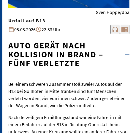
Sven Hoppe/dpa
Unfall auf B13
headphones
chrome_reader_mode
08.05.2026
22:33 Uhr
AUTO GERÄT NACH
KOLLISION IN BRAND –
FÜNF VERLETZTE
Bei einem schweren Zusammenstoß zweier Autos auf der
B13 bei Gollhofen in Mittelfranken sind fünf Menschen
verletzt worden, vier von ihnen schwer. Zudem geriet einer
der Wagen in Brand, wie die Polizei mitteilte.
Nach derzeitigem Ermittlungsstand war eine Fahrerin mit
einem Beifahrer auf der B13 in Richtung Oberickelsheim
unterwegs. An einer Kreuzung wollte ein anderer Fahrer von