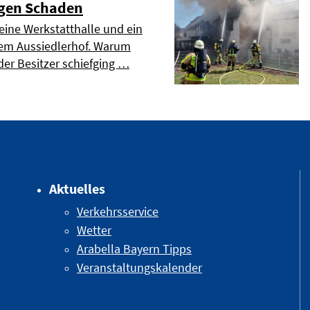
ligen Schaden
 eine Werkstatthalle und ein
nem Aussiedlerhof. Warum
der Besitzer schiefging …
Aktuelles
Verkehrsservice
Wetter
Arabella Bayern Tipps
Veranstaltungskalender