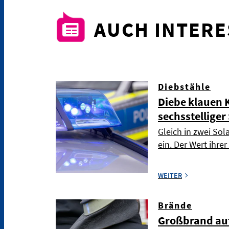
AUCH INTER
Diebstähle
Diebe klauen K
sechsstellige
Gleich in zwei So
ein. Der Wert ihre
WEITER
Brände
Großbrand auf