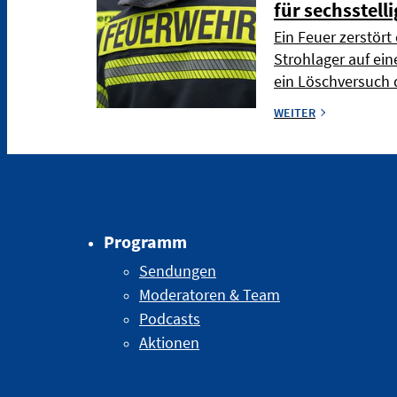
für sechsstel
Ein Feuer zerstört
Strohlager auf ei
ein Löschversuch 
WEITER
Programm
Sendungen
Moderatoren & Team
Podcasts
Aktionen