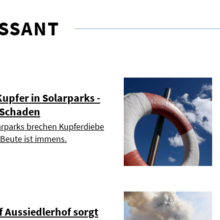
ESSANT
upfer in Solarparks -
r Schaden
larparks brechen Kupferdiebe
r Beute ist immens.
 Aussiedlerhof sorgt