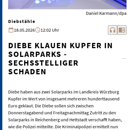
Daniel Karmann/dpa
Diebstähle
headphones
chrome_reader_mode
18.05.2026
12:02 Uhr
DIEBE KLAUEN KUPFER IN
SOLARPARKS -
SECHSSTELLIGER
SCHADEN
Diebe haben aus zwei Solarparks im Landkreis Würzburg
Kupfer im Wert von insgesamt mehreren hunderttausend
Euro geklaut. Die Diebe sollen sich zwischen
Donnerstagabend und Freitagnachmittag Zutritt zu den
Solarparks in Reichenberg und Hettstadt verschafft haben,
wie die Polizei mitteilte. Die Kriminalpolizei ermittelt nun