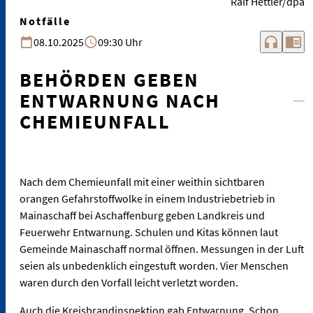
Ralf Hettler/dpa
Notfälle
headphones
chrome_reader_mode
08.10.2025
09:30 Uhr
BEHÖRDEN GEBEN
ENTWARNUNG NACH
CHEMIEUNFALL
Nach dem Chemieunfall mit einer weithin sichtbaren
orangen Gefahrstoffwolke in einem Industriebetrieb in
Mainaschaff bei Aschaffenburg geben Landkreis und
Feuerwehr Entwarnung. Schulen und Kitas können laut
Gemeinde Mainaschaff normal öffnen. Messungen in der Luft
seien als unbedenklich eingestuft worden. Vier Menschen
waren durch den Vorfall leicht verletzt worden.
Auch die Kreisbrandinspektion gab Entwarnung. Schon