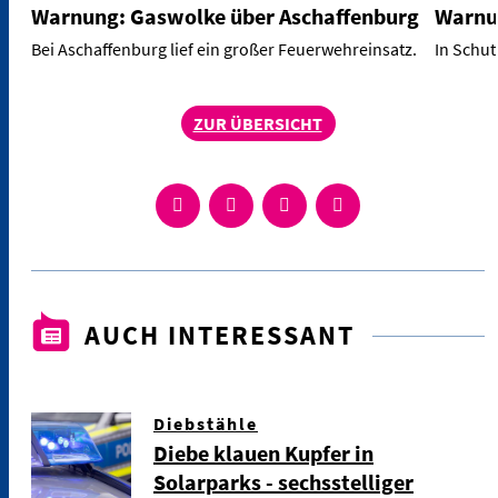
Warnung: Gaswolke über Aschaffenburg
Warnu
Bei Aschaffenburg lief ein großer Feuerwehreinsatz.
In Schut
ZUR ÜBERSICHT
AUCH INTERESSANT
Diebstähle
Diebe klauen Kupfer in
Solarparks - sechsstelliger