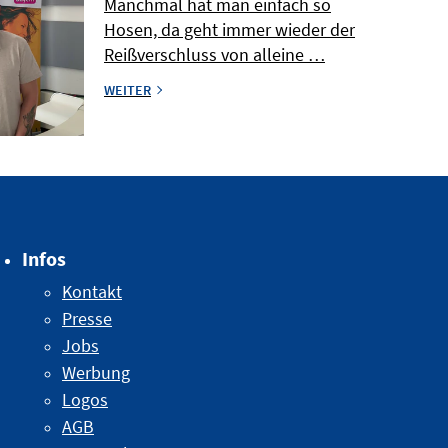
Manchmal hat man einfach so
Hosen, da geht immer wieder der
Reißverschluss von alleine …
WEITER
Infos
Kontakt
Presse
Jobs
Werbung
Logos
AGB