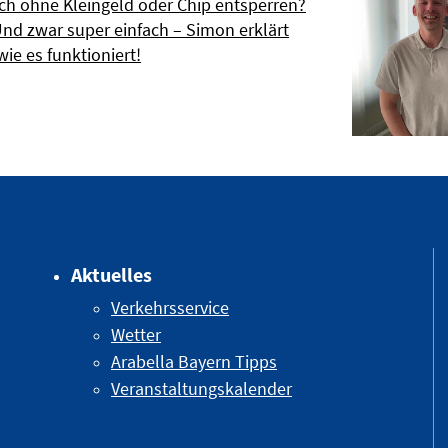
h ohne Kleingeld oder Chip entsperren?
Und zwar super einfach – Simon erklärt
wie es funktioniert!
Aktuelles
Verkehrsservice
Wetter
Arabella Bayern Tipps
Veranstaltungskalender