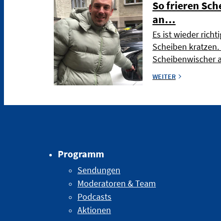
So frieren Sc
an…
Es ist wieder richti
Scheiben kratzen. 
Scheibenwischer 
WEITER
Programm
Sendungen
Moderatoren & Team
Podcasts
Aktionen