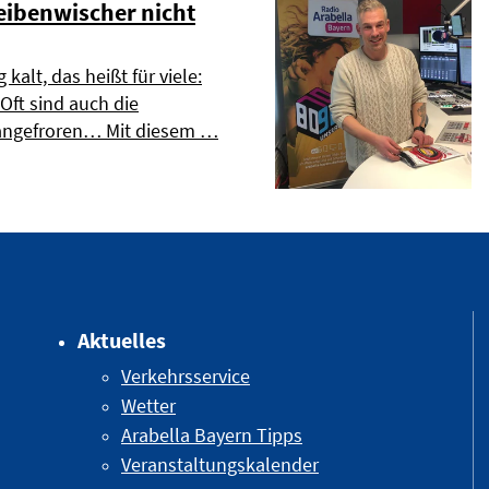
heibenwischer nicht
g kalt, das heißt für viele:
Oft sind auch die
angefroren… Mit diesem …
Aktuelles
Verkehrsservice
Wetter
Arabella Bayern Tipps
Veranstaltungskalender