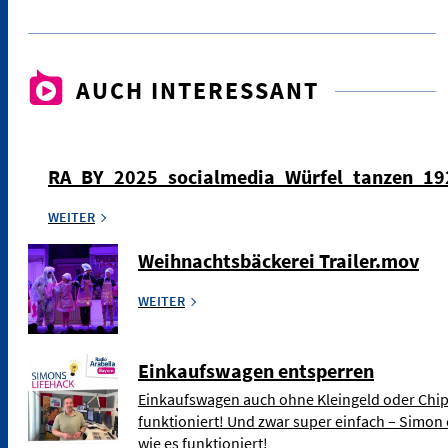
AUCH INTERESSANT
RA_BY_2025_socialmedia_Würfel_tanzen_1
WEITER
Weihnachtsbäckerei Trailer.mov
WEITER
Einkaufswagen entsperren
Einkaufswagen auch ohne Kleingeld oder Chip
funktioniert! Und zwar super einfach – Simon 
wie es funktioniert!