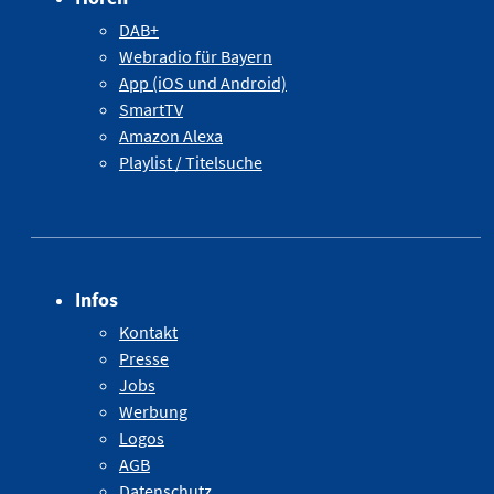
DAB+
Webradio für Bayern
App (iOS und Android)
SmartTV
Amazon Alexa
Playlist / Titelsuche
Infos
Kontakt
Presse
Jobs
Werbung
Logos
AGB
Datenschutz