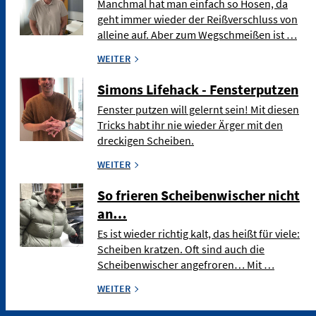
Manchmal hat man einfach so Hosen, da
geht immer wieder der Reißverschluss von
alleine auf. Aber zum Wegschmeißen ist …
WEITER
Simons Lifehack - Fensterputzen
Fenster putzen will gelernt sein! Mit diesen
Tricks habt ihr nie wieder Ärger mit den
dreckigen Scheiben.
WEITER
So frieren Scheibenwischer nicht
an…
Es ist wieder richtig kalt, das heißt für viele:
Scheiben kratzen. Oft sind auch die
Scheibenwischer angefroren… Mit …
WEITER