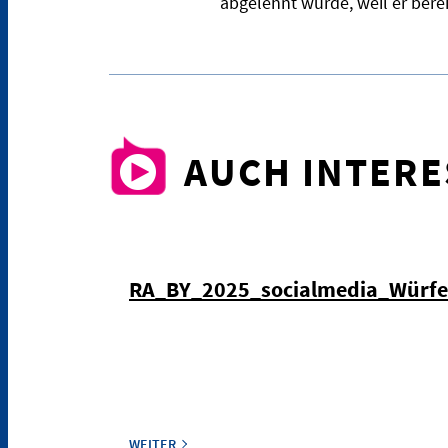
abgelehnt wurde, weil er berei
AUCH INTER
RA_BY_2025_socialmedia_Würf
WEITER