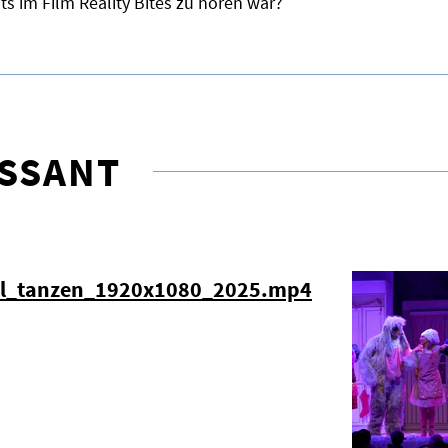
ts im Film Reality Bites zu hören war?
ESSANT
el_tanzen_1920x1080_2025.mp4