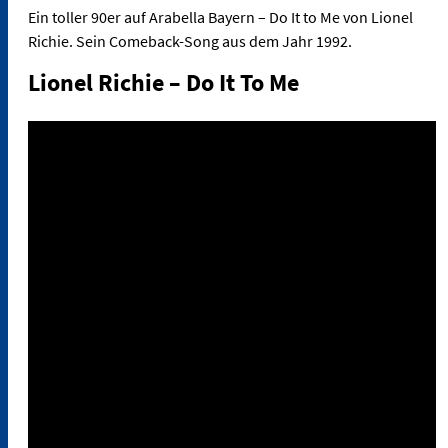
Ein toller 90er auf Arabella Bayern – Do It to Me von Lionel
Richie. Sein Comeback-Song aus dem Jahr 1992.
Lionel Richie – Do It To Me