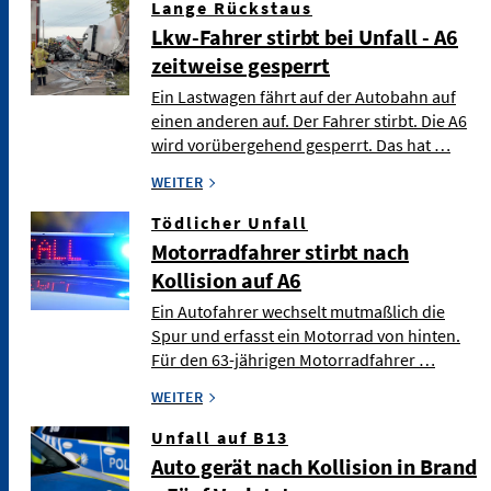
Lange Rückstaus
Lkw-Fahrer stirbt bei Unfall - A6
zeitweise gesperrt
Ein Lastwagen fährt auf der Autobahn auf
einen anderen auf. Der Fahrer stirbt. Die A6
wird vorübergehend gesperrt. Das hat …
WEITER
Tödlicher Unfall
Motorradfahrer stirbt nach
Kollision auf A6
Ein Autofahrer wechselt mutmaßlich die
Spur und erfasst ein Motorrad von hinten.
Für den 63-jährigen Motorradfahrer …
WEITER
Unfall auf B13
Auto gerät nach Kollision in Brand