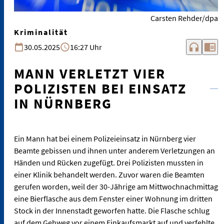
Carsten Rehder/dpa
Kriminalität
headphones
chrome_reader_mode
30.05.2025
16:27 Uhr
MANN VERLETZT VIER
POLIZISTEN BEI EINSATZ
IN NÜRNBERG
Ein Mann hat bei einem Polizeieinsatz in Nürnberg vier
Beamte gebissen und ihnen unter anderem Verletzungen an
Händen und Rücken zugefügt. Drei Polizisten mussten in
einer Klinik behandelt werden. Zuvor waren die Beamten
gerufen worden, weil der 30-Jährige am Mittwochnachmittag
eine Bierflasche aus dem Fenster einer Wohnung im dritten
Stock in der Innenstadt geworfen hatte. Die Flasche schlug
auf dem Gehweg vor einem Einkaufsmarkt auf und verfehlte