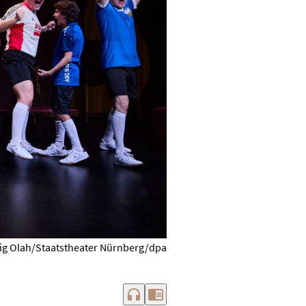
g Olah/Staatstheater Nürnberg/dpa
headphones
chrome_reader_mode