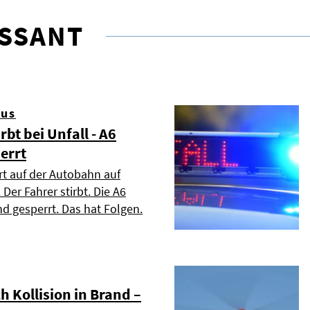
ESSANT
aus
rbt bei Unfall - A6
errt
rt auf der Autobahn auf
Der Fahrer stirbt. Die A6
d gesperrt. Das hat Folgen.
h Kollision in Brand –