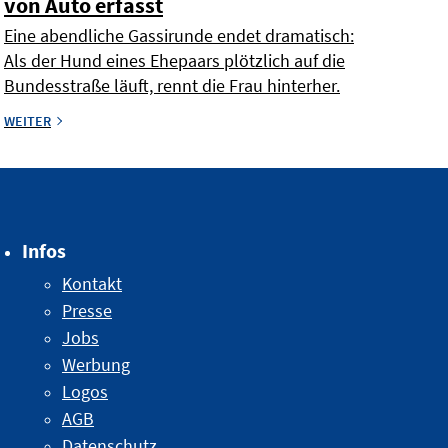
von Auto erfasst
Eine abendliche Gassirunde endet dramatisch:
Als der Hund eines Ehepaars plötzlich auf die
Bundesstraße läuft, rennt die Frau hinterher.
WEITER
Infos
Kontakt
Presse
Jobs
Werbung
Logos
AGB
Datenschutz