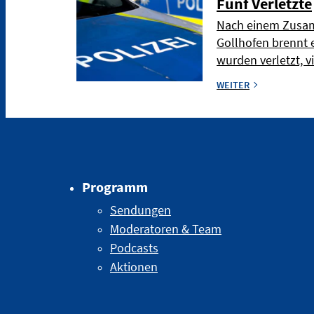
Fünf Verletzte
Nach einem Zusam
Gollhofen brennt 
wurden verletzt, v
WEITER
Programm
Sendungen
Moderatoren & Team
Podcasts
Aktionen