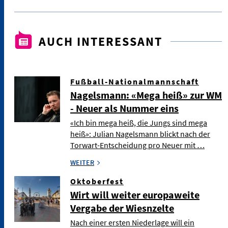
AUCH INTERESSANT
Fußball-Nationalmannschaft
Nagelsmann: «Mega heiß» zur WM
- Neuer als Nummer eins
«Ich bin mega heiß, die Jungs sind mega
heiß»: Julian Nagelsmann blickt nach der
Torwart-Entscheidung pro Neuer mit …
WEITER
Oktoberfest
Wirt will weiter europaweite
Vergabe der Wiesnzelte
Nach einer ersten Niederlage will ein