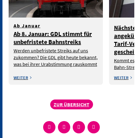
Ab Januar
Nächster
Ab 8. Januar: GDL stimmt für
angekünd
unbefristete Bahnstreiks
Tarif-Ve
Werden unbefristete Streiks auf uns
gescheit
zukommen? Die GDL gibt heute bekannt,
Kommt es z
was bei ihrer Urabstimmung rauskommt
Bahn-Strei
WEITER
WEITER
ZUR ÜBERSICHT