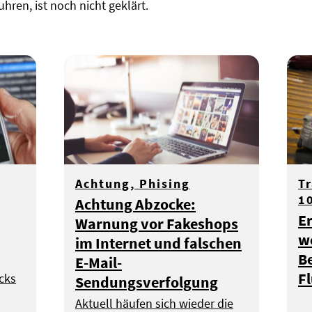
hren, ist noch nicht geklärt.
Achtung, Phising
T
1
Achtung Abzocke:
Er
Warnung vor Fakeshops
w
im Internet und falschen
B
E-Mail-
Fl
icks
Sendungsverfolgung
Aktuell häufen sich wieder die