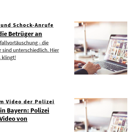
 und Schock-Anrufe
die Betrüger an
fallvortäuschung - die
r sind unterschiedlich. Hier
 klingt!
m Video der Polizei
n Bayern: Polizei
 Video von