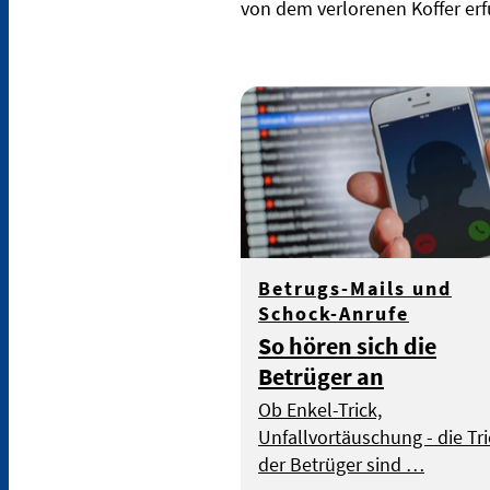
von dem verlorenen Koffer erfu
Betrugs-Mails und
Schock-Anrufe
So hören sich die
Betrüger an
Ob Enkel-Trick,
Unfallvortäuschung - die Tr
der Betrüger sind …