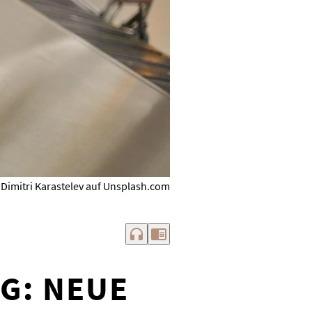
: Dimitri Karastelev auf Unsplash.com
headphones
chrome_reader_mode
G: NEUE