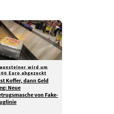
raunsteiner wird um
000 Euro abgezockt
st Koffer, dann Geld
eg: Neue
etrugsmasche von Fake-
uglinie