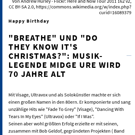
Von Andrew Hurley - Flickr: Here and Now Tour 2011 162 v2,
CC BY-SA 2.0, https://commons.wikimedia.org/w/index.php?
curid=16089379
Happy Birthday
"BREATHE" UND "DO
THEY KNOW IT'S
CHRISTMAS?": MUSIK-
LEGENDE MIDGE URE WIRD
70 JAHRE ALT
Mit Visage, Ultravox und als Solokünstler machte er sich
einen großen Namen in den 80ern. Er komponierte und sang
unzählige Hits wie "Fade To Grey" (Visage), "Dancing With
Tears In My Eyes" (Ultravox) oder "If I Was".
Seinen aber wohl größten Erfolg erzielte er mit seinen,
zusammen mit Bob Geldof, gegründeten Projekten ( Band