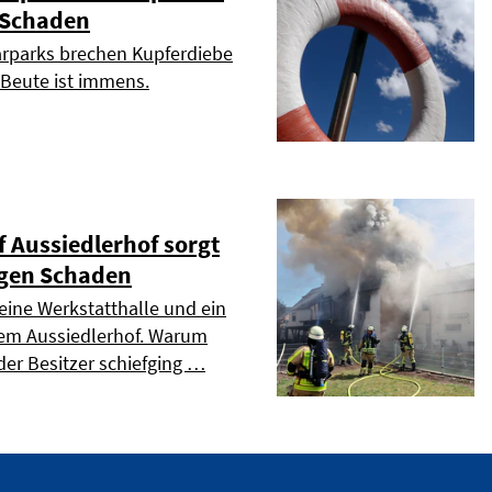
r Schaden
larparks brechen Kupferdiebe
r Beute ist immens.
 Aussiedlerhof sorgt
ligen Schaden
 eine Werkstatthalle und ein
nem Aussiedlerhof. Warum
der Besitzer schiefging …