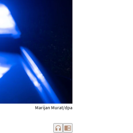
Marijan Murat/dpa
headphones
chrome_reader_mode