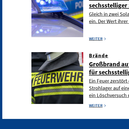
sechsstellige
Gleich in zwei So
ein. Der Wert ihre
WEITER
Brände
Großbrand auf
für sechsstel
Ein Feuer zerstört
Strohlager auf ei
ein Löschversuch 
WEITER