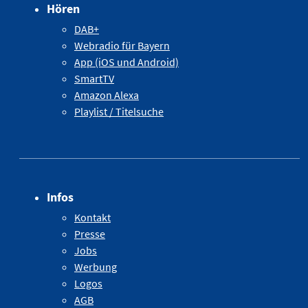
Hören
DAB+
Webradio für Bayern
App (iOS und Android)
SmartTV
Amazon Alexa
Playlist / Titelsuche
Infos
Kontakt
Presse
Jobs
Werbung
Logos
AGB