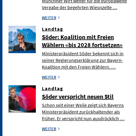
Münchner Wirt weiter für die europaweite
Vergabe der begehrten Wiesnzelte …
WEITER
Landtag
Söder: Koalition mit Freien
Wählern «bis 2028 fortsetzen»
Ministerpräsident Söder bekennt sich in
seiner Regierungserklärung zur Bayern-
Koalition mit den Freien Wählern. …
WEITER
Landtag
Söder verspricht neuen Stil
Schon seit einer Weile zeigt sich Bayerns
Ministerpräsident zurückhaltender als
früher. Er verspricht nun ausdrücklich …
WEITER