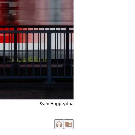
Sven Hoppe/dpa
headphones
chrome_reader_mode