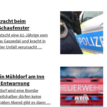
kracht beim
Schaufenster
tscht eine 61-Jährige vom
s Gaspedal und kracht in
Der Unfall verursacht …
in Mühldorf am Inn
- Entwarnung
orf wird eine Bombe
eitshalber dürfen keine
päten Abend gibt es dann …