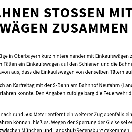
HNEN STOSSEN MIT 
WÄGEN ZUSAMMEN
Züge in Oberbayern kurz hintereinander mit Einkaufswäge
en Fällen ein Einkaufswagen auf den Schienen und die Bah
davon aus, dass die Einkaufswagen von denselben Tätern au
ch an Karfreitag mit der S-Bahn am Bahnhof Neufahrn (Landkr
erfahren konnte. Den Angaben zufolge barg die Feuerwehr d
mnach rund 500 Meter entfernt ein weiterer Zug ebenfalls e
fahren können, hieß es. Wegen der Sperrung der Gleise sei e
ke zwischen München und Landshut/Regensburg gekommen.