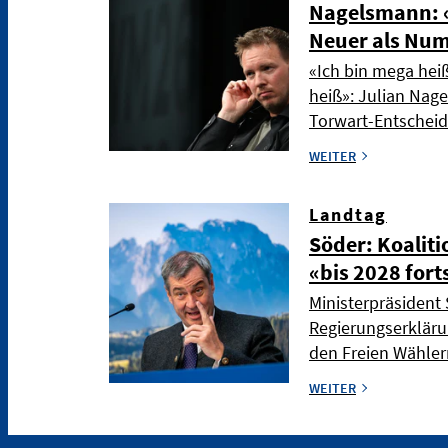
Nagelsmann: «
Neuer als Nu
«Ich bin mega hei
heiß»: Julian Nag
Torwart-Entschei
WEITER
Landtag
Söder: Koaliti
«bis 2028 fort
Ministerpräsident 
Regierungserkläru
den Freien Wählern
WEITER