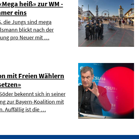
Mega heiß» zur WM -
mmer eins
ß, die Jungs sind mega
elsmann blickt nach der
dung pro Neuer mit …
on mit Freien Wählern
setzen»
Söder bekennt sich in seiner
ng zur Bayern-Koalition mit
. Auffällig ist die …