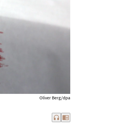
Oliver Berg/dpa
headphones
chrome_reader_mode