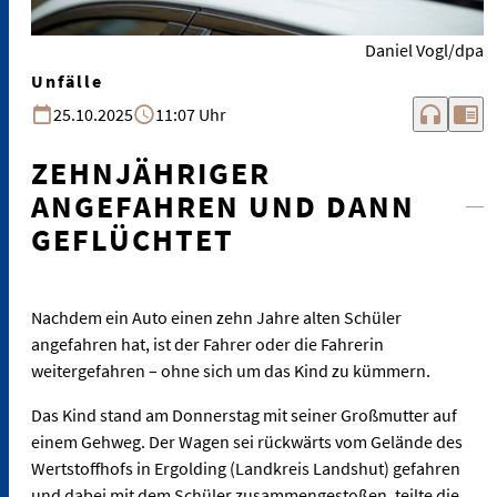
Daniel Vogl/dpa
Unfälle
headphones
chrome_reader_mode
25.10.2025
11:07 Uhr
ZEHNJÄHRIGER
ANGEFAHREN UND DANN
GEFLÜCHTET
Nachdem ein Auto einen zehn Jahre alten Schüler
angefahren hat, ist der Fahrer oder die Fahrerin
weitergefahren – ohne sich um das Kind zu kümmern.
Das Kind stand am Donnerstag mit seiner Großmutter auf
einem Gehweg. Der Wagen sei rückwärts vom Gelände des
Wertstoffhofs in Ergolding (Landkreis Landshut) gefahren
und dabei mit dem Schüler zusammengestoßen, teilte die