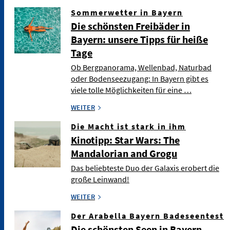
Sommerwetter in Bayern
Die schönsten Freibäder in
Bayern: unsere Tipps für heiße
Tage
Ob Bergpanorama, Wellenbad, Naturbad
oder Bodenseezugang: In Bayern gibt es
viele tolle Möglichkeiten für eine …
WEITER
Die Macht ist stark in ihm
Kinotipp: Star Wars: The
Mandalorian and Grogu
Das beliebteste Duo der Galaxis erobert die
große Leinwand!
WEITER
Der Arabella Bayern Badeseentest
Die schönsten Seen in Bayern