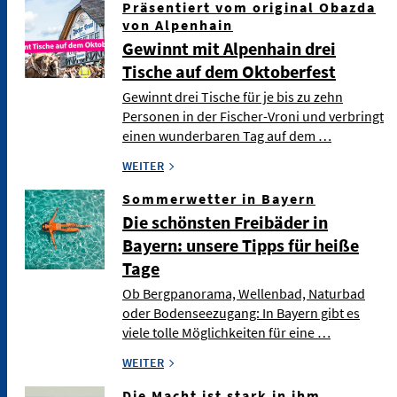
Präsentiert vom original Obazda
von Alpenhain
Gewinnt mit Alpenhain drei
Tische auf dem Oktoberfest
Gewinnt drei Tische für je bis zu zehn
Personen in der Fischer-Vroni und verbringt
einen wunderbaren Tag auf dem …
WEITER
Sommerwetter in Bayern
Die schönsten Freibäder in
Bayern: unsere Tipps für heiße
Tage
Ob Bergpanorama, Wellenbad, Naturbad
oder Bodenseezugang: In Bayern gibt es
viele tolle Möglichkeiten für eine …
WEITER
Die Macht ist stark in ihm