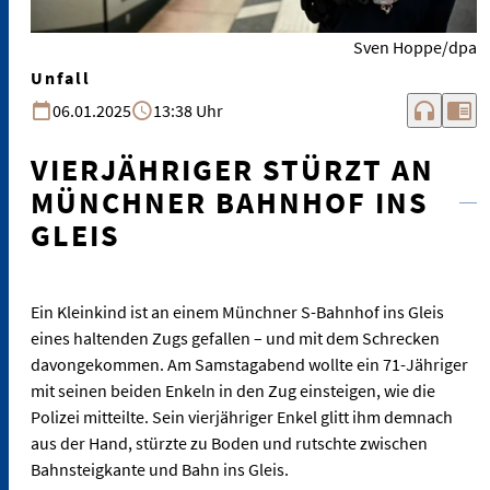
Sven Hoppe/dpa
Unfall
headphones
chrome_reader_mode
06.01.2025
13:38 Uhr
VIERJÄHRIGER STÜRZT AN
MÜNCHNER BAHNHOF INS
GLEIS
Ein Kleinkind ist an einem Münchner S-Bahnhof ins Gleis
eines haltenden Zugs gefallen – und mit dem Schrecken
davongekommen. Am Samstagabend wollte ein 71-Jähriger
mit seinen beiden Enkeln in den Zug einsteigen, wie die
Polizei mitteilte. Sein vierjähriger Enkel glitt ihm demnach
aus der Hand, stürzte zu Boden und rutschte zwischen
Bahnsteigkante und Bahn ins Gleis.