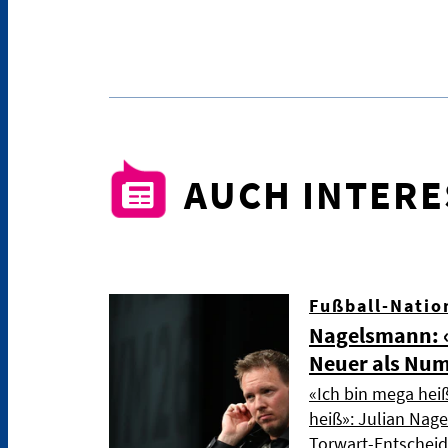
AUCH INTER
Fußball-Natio
Nagelsmann: «
Neuer als Nu
«Ich bin mega hei
heiß»: Julian Nag
Torwart-Entschei