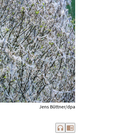
Jens Büttner/dpa
headphones
chrome_reader_mode