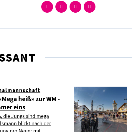
ESSANT
nalmannschaft
Mega heiß» zur WM -
mmer eins
ß, die Jungs sind mega
elsmann blickt nach der
dung pro Neuer mit …