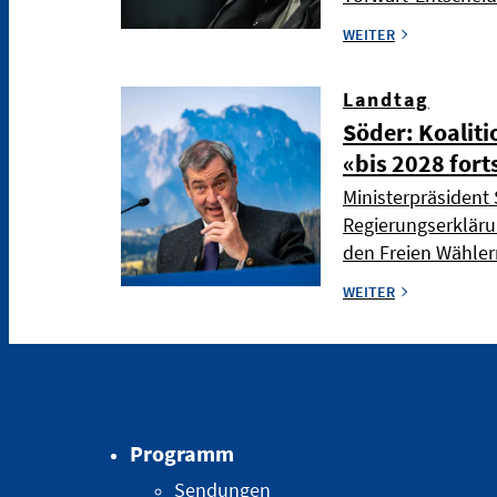
WEITER
Landtag
Söder: Koaliti
«bis 2028 fort
Ministerpräsident 
Regierungserkläru
den Freien Wählern
WEITER
Programm
Sendungen