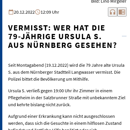
Bild: Lino Mirgeler
headphones
chrome_reader_mode
20.12.2022
12:09 Uhr
VERMISST: WER HAT DIE
79-JÄHRIGE URSULA S.
AUS NÜRNBERG GESEHEN?
Seit Montagabend (19.12.2022) wird die 79 Jahre alte Ursula
S. aus dem Nürnberger Stadtteil Langwasser vermisst. Die
Polizei bittet die Bevölkerung um Mithilfe.
Ursula S. verließ gegen 19:00 Uhr ihr Zimmer in einem
Pflegeheim in der Salzbrunner Straße mit unbekanntem Ziel
und kehrte bislang nicht zurück.
Aufgrund einer Erkrankung kann nicht ausgeschlossen
werden, dass sich die Gesuchte in einem hilflosen Zustand