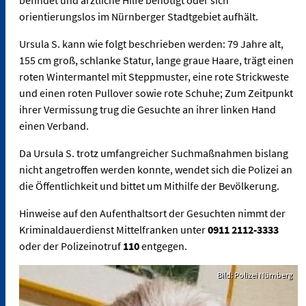
befindet und ärztliche Hilfe benötigt oder sich
orientierungslos im Nürnberger Stadtgebiet aufhält.
Ursula S. kann wie folgt beschrieben werden: 79 Jahre alt,
155 cm groß, schlanke Statur, lange graue Haare, trägt einen
roten Wintermantel mit Steppmuster, eine rote Strickweste
und einen roten Pullover sowie rote Schuhe; Zum Zeitpunkt
ihrer Vermissung trug die Gesuchte an ihrer linken Hand
einen Verband.
Da Ursula S. trotz umfangreicher Suchmaßnahmen bislang
nicht angetroffen werden konnte, wendet sich die Polizei an
die Öffentlichkeit und bittet um Mithilfe der Bevölkerung.
Hinweise auf den Aufenthaltsort der Gesuchten nimmt der
Kriminaldauerdienst Mittelfranken unter
0911 2112-3333
oder der Polizeinotruf
110
entgegen.
Bild: Polizei Nürnberg