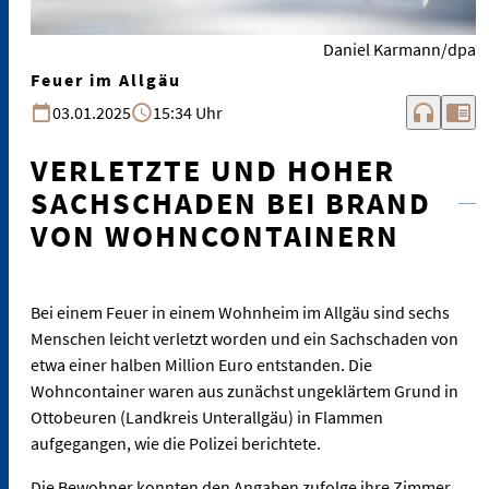
Daniel Karmann/dpa
Feuer im Allgäu
headphones
chrome_reader_mode
03.01.2025
15:34 Uhr
VERLETZTE UND HOHER
SACHSCHADEN BEI BRAND
VON WOHNCONTAINERN
Bei einem Feuer in einem Wohnheim im Allgäu sind sechs
Menschen leicht verletzt worden und ein Sachschaden von
etwa einer halben Million Euro entstanden. Die
Wohncontainer waren aus zunächst ungeklärtem Grund in
Ottobeuren (Landkreis Unterallgäu) in Flammen
aufgegangen, wie die Polizei berichtete.
Die Bewohner konnten den Angaben zufolge ihre Zimmer