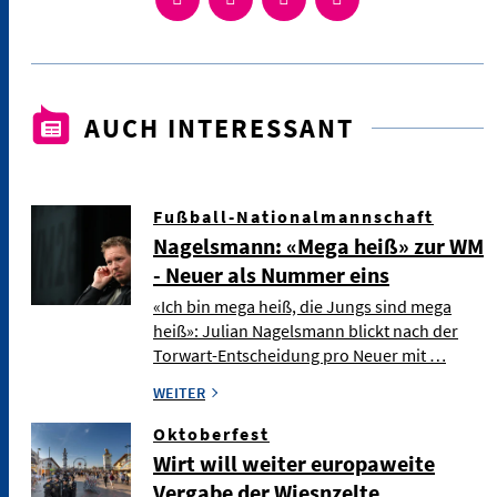
AUCH INTERESSANT
Fußball-Nationalmannschaft
Nagelsmann: «Mega heiß» zur WM
- Neuer als Nummer eins
«Ich bin mega heiß, die Jungs sind mega
heiß»: Julian Nagelsmann blickt nach der
Torwart-Entscheidung pro Neuer mit …
WEITER
Oktoberfest
Wirt will weiter europaweite
Vergabe der Wiesnzelte