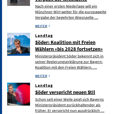
Nach einer ersten Niederlage will ein
Münchner Wirt weiter für die europaweite
Vergabe der begehrten Wiesnzelte …
WEITER
Landtag
Söder: Koalition mit Freien
Wählern «bis 2028 fortsetzen»
Ministerpräsident Söder bekennt sich in
seiner Regierungserklärung zur Bayern-
Koalition mit den Freien Wählern. …
WEITER
Landtag
Söder verspricht neuen Stil
Schon seit einer Weile zeigt sich Bayerns
Ministerpräsident zurückhaltender als
früher. Er verspricht nun ausdrücklich …