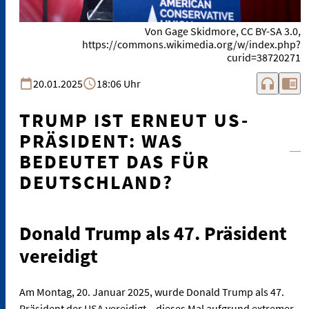
Von Gage Skidmore, CC BY-SA 3.0,
https://commons.wikimedia.org/w/index.php?
curid=38720271
headphones
chrome_reader_mode
20.01.2025
18:06 Uhr
TRUMP IST ERNEUT US-
PRÄSIDENT: WAS
BEDEUTET DAS FÜR
DEUTSCHLAND?
Donald Trump als 47. Präsident
vereidigt
Am Montag, 20. Januar 2025, wurde Donald Trump als 47.
Präsident der USA vereidigt – dieses Mal aufgrund extremer