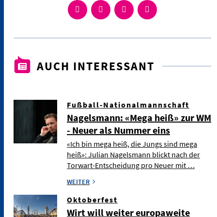
AUCH INTERESSANT
Fußball-Nationalmannschaft
Nagelsmann: «Mega heiß» zur WM
- Neuer als Nummer eins
«Ich bin mega heiß, die Jungs sind mega
heiß»: Julian Nagelsmann blickt nach der
Torwart-Entscheidung pro Neuer mit …
WEITER
Oktoberfest
Wirt will weiter europaweite