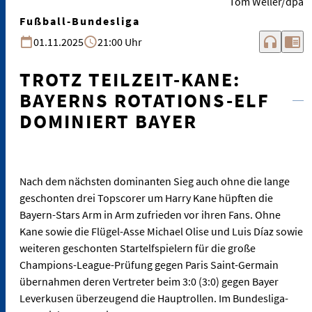
Tom Weller/dpa
Fußball-Bundesliga
headphones
chrome_reader_mode
01.11.2025
21:00 Uhr
TROTZ TEILZEIT-KANE:
BAYERNS ROTATIONS-ELF
DOMINIERT BAYER
Nach dem nächsten dominanten Sieg auch ohne die lange
geschonten drei Topscorer um Harry Kane hüpften die
Bayern-Stars Arm in Arm zufrieden vor ihren Fans. Ohne
Kane sowie die Flügel-Asse Michael Olise und Luis Díaz sowie
weiteren geschonten Startelfspielern für die große
Champions-League-Prüfung gegen Paris Saint-Germain
übernahmen deren Vertreter beim 3:0 (3:0) gegen Bayer
Leverkusen überzeugend die Hauptrollen. Im Bundesliga-