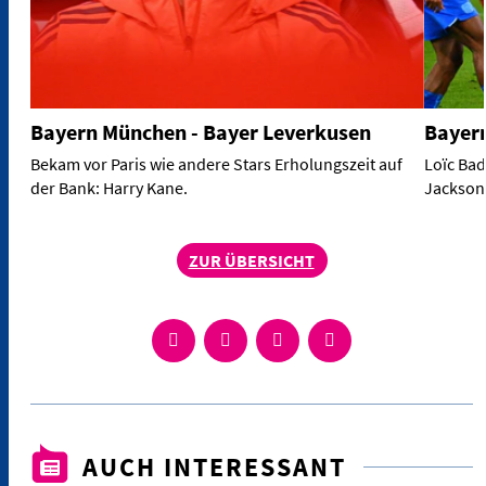
Bayern München - Bayer Leverkusen
Bayern
Bekam vor Paris wie andere Stars Erholungszeit auf
Loïc Bad
der Bank: Harry Kane.
Jackson 
ZUR ÜBERSICHT
AUCH INTERESSANT