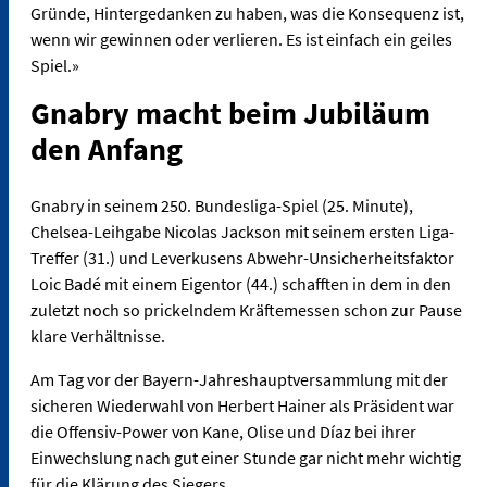
Gründe, Hintergedanken zu haben, was die Konsequenz ist,
wenn wir gewinnen oder verlieren. Es ist einfach ein geiles
Spiel.»
Gnabry macht beim Jubiläum
den Anfang
Gnabry in seinem 250. Bundesliga-Spiel (25. Minute),
Chelsea-Leihgabe Nicolas Jackson mit seinem ersten Liga-
Treffer (31.) und Leverkusens Abwehr-Unsicherheitsfaktor
Loic Badé mit einem Eigentor (44.) schafften in dem in den
zuletzt noch so prickelndem Kräftemessen schon zur Pause
klare Verhältnisse.
Am Tag vor der Bayern-Jahreshauptversammlung mit der
sicheren Wiederwahl von Herbert Hainer als Präsident war
die Offensiv-Power von Kane, Olise und Díaz bei ihrer
Einwechslung nach gut einer Stunde gar nicht mehr wichtig
für die Klärung des Siegers.