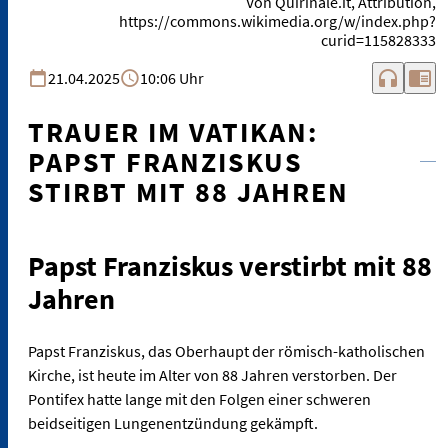
Von Quirinale.it, Attribution,
https://commons.wikimedia.org/w/index.php?
curid=115828333
headphones
chrome_reader_mode
21.04.2025
10:06 Uhr
TRAUER IM VATIKAN:
PAPST FRANZISKUS
STIRBT MIT 88 JAHREN
Papst Franziskus verstirbt mit 88
Jahren
Papst Franziskus, das Oberhaupt der römisch-katholischen
Kirche, ist heute im Alter von 88 Jahren verstorben. Der
Pontifex hatte lange mit den Folgen einer schweren
beidseitigen Lungenentzündung gekämpft.