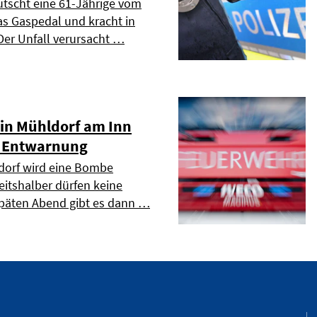
tscht eine 61-Jährige vom
s Gaspedal und kracht in
Der Unfall verursacht …
in Mühldorf am Inn
- Entwarnung
orf wird eine Bombe
eitshalber dürfen keine
päten Abend gibt es dann …