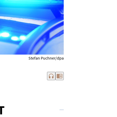
Stefan Puchner/dpa
headphones
chrome_reader_mode
T