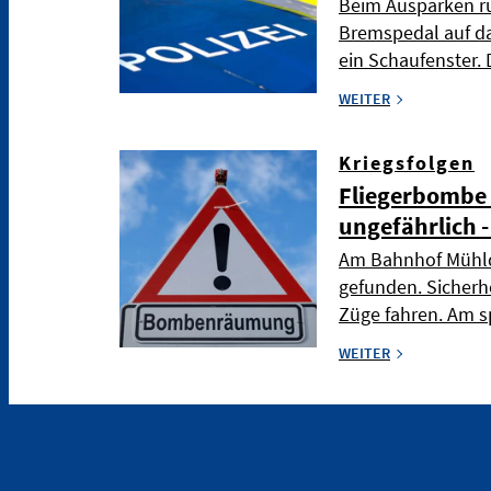
Beim Ausparken ru
Bremspedal auf da
ein Schaufenster. 
WEITER
Kriegsfolgen
Fliegerbombe 
ungefährlich 
Am Bahnhof Mühld
gefunden. Sicherh
Züge fahren. Am s
WEITER