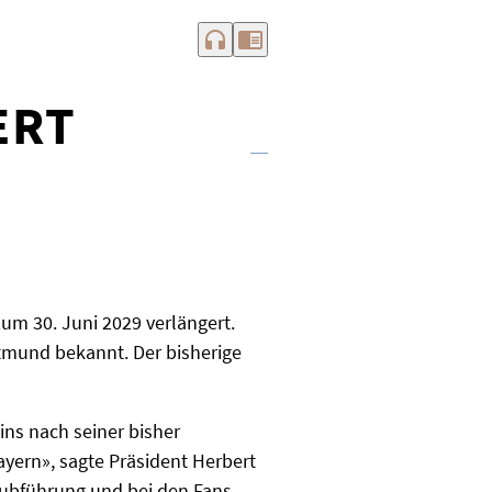
headphones
chrome_reader_mode
ERT
um 30. Juni 2029 verlängert.
tmund bekannt. Der bisherige
ins nach seiner bisher
ayern», sagte Präsident Herbert
Clubführung und bei den Fans