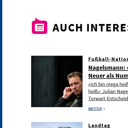
AUCH INTER
Fußball-Natio
Nagelsmann: «
Neuer als Nu
«Ich bin mega hei
heiß»: Julian Nag
Torwart-Entschei
WEITER
Landtag