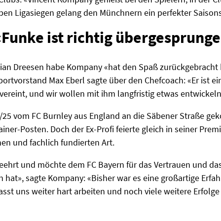
ben Ligasiegen gelang den Münchnern ein perfekter Saisons
«Funke ist richtig übergesprung
tian Dreesen habe Kompany «hat den Spaß zurückgebracht 
portvorstand Max Eberl sagte über den Chefcoach: «Er ist eine
 vereint, und wir wollen mit ihm langfristig etwas entwickeln
/25 vom FC Burnley aus England an die Säbener Straße ge
iner-Posten. Doch der Ex-Profi feierte gleich in seiner Prem
hen und fachlich fundierten Art.
 geehrt und möchte dem FC Bayern für das Vertrauen und da
 hat», sagte Kompany: «Bisher war es eine großartige Erfah
sst uns weiter hart arbeiten und noch viele weitere Erfolge 