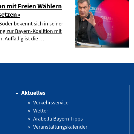
on mit Freien Wählern
setzen»
Söder bekennt sich in seiner
ng zur Bayern-Koalition mit
. Auffällig ist die …
Aktuelles
Verkehrsservice
Wetter
Arabella Bayern Tipps
Veranstaltungskalender