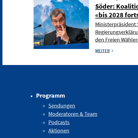
Söder: Koaliti
«bis 2028 fort
Ministerpräsident 
Regierungserkläru
den Freien Wählern
WEITER
Programm
Sendungen
Moderatoren & Team
Podcasts
Aktionen