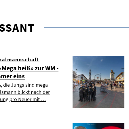
ESSANT
nalmannschaft
Mega heiß» zur WM -
mmer eins
ß, die Jungs sind mega
elsmann blickt nach der
dung pro Neuer mit …