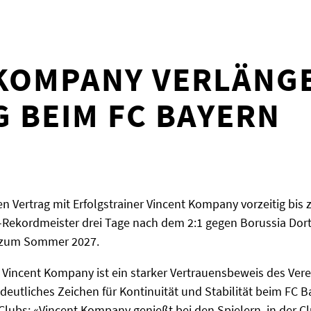
 KOMPANY VERLÄNG
G BEIM FC BAYERN
 Vertrag mit Erfolgstrainer Vincent Kompany vorzeitig bis z
-Rekordmeister drei Tage nach dem 2:1 gegen Borussia Dor
is zum Sommer 2027.
 Vincent Kompany ist ein starker Vertrauensbeweis des Vere
deutliches Zeichen für Kontinuität und Stabilität beim FC B
s Clubs: «Vincent Kompany genießt bei den Spielern, in der 