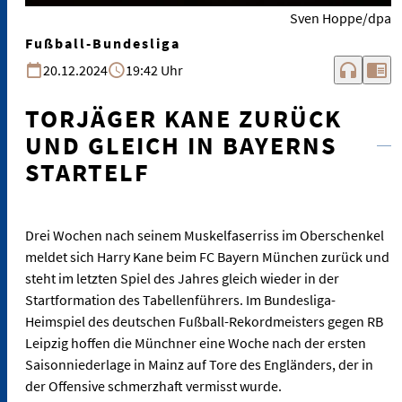
Sven Hoppe/dpa
Fußball-Bundesliga
headphones
chrome_reader_mode
20.12.2024
19:42 Uhr
TORJÄGER KANE ZURÜCK
UND GLEICH IN BAYERNS
STARTELF
Drei Wochen nach seinem Muskelfaserriss im Oberschenkel
meldet sich Harry Kane beim FC Bayern München zurück und
steht im letzten Spiel des Jahres gleich wieder in der
Startformation des Tabellenführers. Im Bundesliga-
Heimspiel des deutschen Fußball-Rekordmeisters gegen RB
Leipzig hoffen die Münchner eine Woche nach der ersten
Saisonniederlage in Mainz auf Tore des Engländers, der in
der Offensive schmerzhaft vermisst wurde.