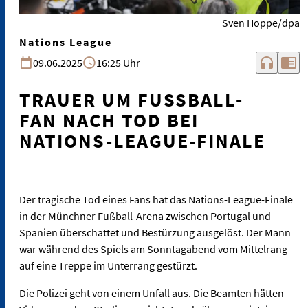
Sven Hoppe/dpa
Nations League
headphones
chrome_reader_mode
09.06.2025
16:25 Uhr
TRAUER UM FUSSBALL-F
AN NACH TOD BEI N
ATIONS-LEAGUE-FINALE
Der tragische Tod eines Fans hat das Nations-League-Finale
in der Münchner Fußball-Arena zwischen Portugal und
Spanien überschattet und Bestürzung ausgelöst. Der Mann
war während des Spiels am Sonntagabend vom Mittelrang
auf eine Treppe im Unterrang gestürzt.
Die Polizei geht von einem Unfall aus. Die Beamten hätten