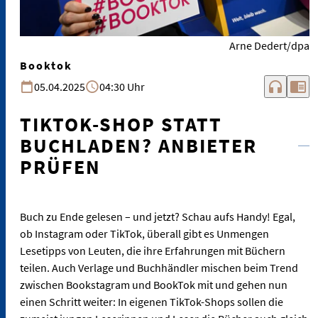
Arne Dedert/dpa
Booktok
headphones
chrome_reader_mode
05.04.2025
04:30 Uhr
TIKTOK-SHOP STATT
BUCHLADEN? ANBIETER
PRÜFEN
Buch zu Ende gelesen – und jetzt? Schau aufs Handy! Egal,
ob Instagram oder TikTok, überall gibt es Unmengen
Lesetipps von Leuten, die ihre Erfahrungen mit Büchern
teilen. Auch Verlage und Buchhändler mischen beim Trend
zwischen Bookstagram und BookTok mit und gehen nun
einen Schritt weiter: In eigenen TikTok-Shops sollen die