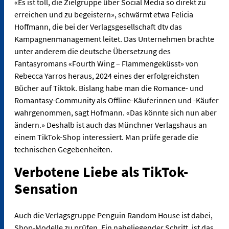
«Es ist toll, die Zielgruppe über Social Media so direkt zu
erreichen und zu begeistern», schwärmt etwa Felicia
Hoffmann, die bei der Verlagsgesellschaft dtv das
Kampagnenmanagement leitet. Das Unternehmen brachte
unter anderem die deutsche Übersetzung des
Fantasyromans «Fourth Wing – Flammengeküsst» von
Rebecca Yarros heraus, 2024 eines der erfolgreichsten
Bücher auf Tiktok. Bislang habe man die Romance- und
Romantasy-Community als Offline-Käuferinnen und -Käufer
wahrgenommen, sagt Hofmann. «Das könnte sich nun aber
ändern.» Deshalb ist auch das Münchner Verlagshaus an
einem TikTok-Shop interessiert. Man prüfe gerade die
technischen Gegebenheiten.
Verbotene Liebe als TikTok-
Sensation
Auch die Verlagsgruppe Penguin Random House ist dabei,
Shop-Modelle zu prüfen. Ein naheliegender Schritt, ist das