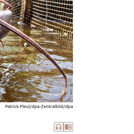
Patrick Pleul/dpa-Zentralbild/dpa
headphones
chrome_reader_mode