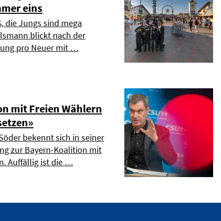
mmer eins
ß, die Jungs sind mega
elsmann blickt nach der
dung pro Neuer mit …
on mit Freien Wählern
setzen»
Söder bekennt sich in seiner
ng zur Bayern-Koalition mit
. Auffällig ist die …