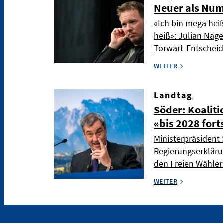
Neuer als Nu
«Ich bin mega hei
heiß»: Julian Nag
Torwart-Entschei
WEITER
Landtag
Söder: Koaliti
«bis 2028 fort
Ministerpräsident 
Regierungserkläru
den Freien Wählern
WEITER