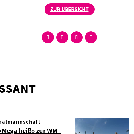
ZUR ÜBERSICHT
ESSANT
nalmannschaft
Mega heiß» zur WM -