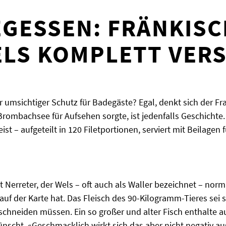
GESSEN: FRÄNKIS
LS KOMPLETT VERS
r umsichtiger Schutz für Badegäste? Egal, denkt sich der F
rombachsee für Aufsehen sorgte, ist jedenfalls Geschichte.
t – aufgeteilt in 120 Filetportionen, serviert mit Beilagen f
t Nerreter, der Wels – oft auch als Waller bezeichnet – nor
 der Karte hat. Das Fleisch des 90-Kilogramm-Tieres sei s
chneiden müssen. Ein so großer und alter Fisch enthalte auc
nscht. «Geschmacklich wirkt sich das aber nicht negativ aus