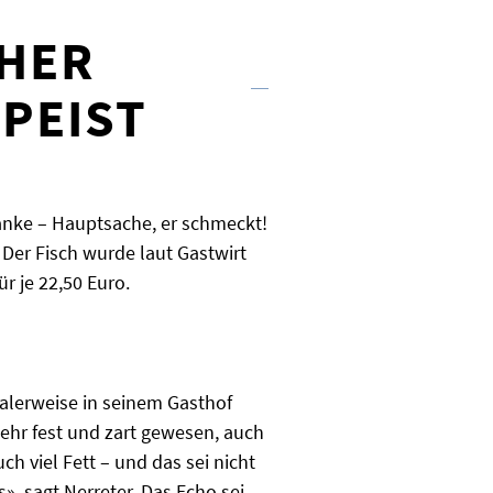
CHER
PEIST
ranke – Hauptsache, er schmeckt!
 Der Fisch wurde laut Gastwirt
ür je 22,50 Euro.
malerweise in seinem Gasthof
ehr fest und zart gewesen, auch
h viel Fett – und das sei nicht
», sagt Nerreter. Das Echo sei