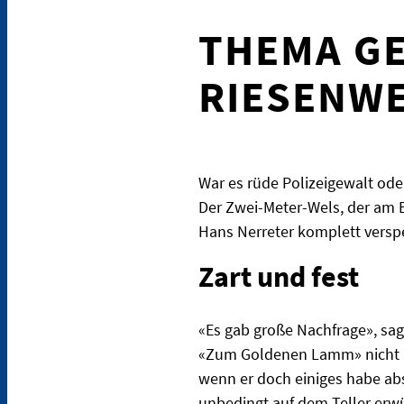
THEMA GE
RIESENWE
War es rüde Polizeigewalt ode
Der Zwei-Meter-Wels, der am B
Hans Nerreter komplett verspeis
Zart und fest
«Es gab große Nachfrage», sag
«Zum Goldenen Lamm» nicht auf
wenn er doch einiges habe abs
unbedingt auf dem Teller erwü