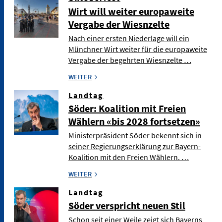
Wirt will weiter europaweite
Vergabe der Wiesnzelte
Nach einer ersten Niederlage will ein
Münchner Wirt weiter für die europaweite
Vergabe der begehrten Wiesnzelte …
WEITER
Landtag
Söder: Koalition mit Freien
Wählern «bis 2028 fortsetzen»
Ministerpräsident Söder bekennt sich in
seiner Regierungserklärung zur Bayern-
Koalition mit den Freien Wählern. …
WEITER
Landtag
Söder verspricht neuen Stil
Schon seit einer Weile zeigt sich Bayerns