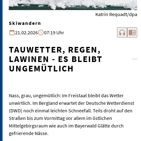
Katrin Requadt/dpa
Skiwandern
headphones
chrome_reader_mode
21.02.2026
07:19 Uhr
TAUWETTER, REGEN,
LAWINEN - ES BLEIBT
UNGEMÜTLICH
Nass, grau, ungemütlich: Im Freistaat bleibt das Wetter
unwirtlich. Im Bergland erwartet der Deutsche Wetterdienst
(DWD) noch einmal leichten Schneefall. Teils droht auf den
Straßen bis zum Vormittag vor allem im östlichen
Mittelgebirgsraum wie auch im Bayerwald Glätte durch
gefrierende Nässe.