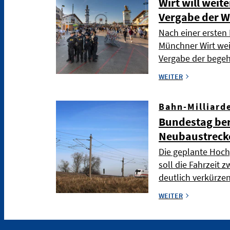
Wirt will weit
Vergabe der W
Nach einer ersten 
Münchner Wirt wei
Vergabe der bege
WEITER
Bahn-Milliard
Bundestag ber
Neubaustreck
Die geplante Hoch
soll die Fahrzeit
deutlich verkürze
WEITER