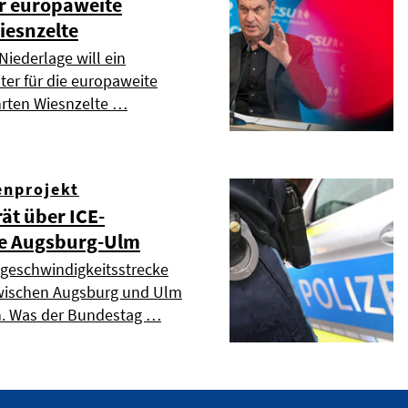
er europaweite
iesnzelte
Niederlage will ein
ter für die europaweite
hrten Wiesnzelte …
enprojekt
ät über ICE-
e Augsburg-Ulm
geschwindigkeitsstrecke
 zwischen Augsburg und Ulm
n. Was der Bundestag …