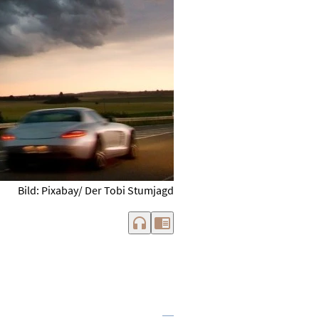
Bild: Pixabay/ Der Tobi Stumjagd
headphones
chrome_reader_mode