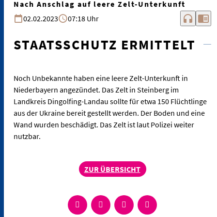
Nach Anschlag auf leere Zelt-Unterkunft
headphones
chrome_reader_mode
02.02.2023
07:18 Uhr
STAATSSCHUTZ ERMITTELT
Noch Unbekannte haben eine leere Zelt-Unterkunft in
Niederbayern angezündet. Das Zelt in Steinberg im
Landkreis Dingolfing-Landau sollte für etwa 150 Flüchtlinge
aus der Ukraine bereit gestellt werden. Der Boden und eine
Wand wurden beschädigt. Das Zelt ist laut Polizei weiter
nutzbar.
ZUR ÜBERSICHT